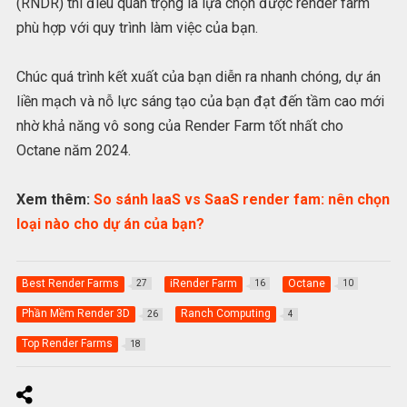
(RNDR) thì điều quan trọng là lựa chọn được render farm
phù hợp với quy trình làm việc của bạn.
Chúc quá trình kết xuất của bạn diễn ra nhanh chóng, dự án
liền mạch và nỗ lực sáng tạo của bạn đạt đến tầm cao mới
nhờ khả năng vô song của Render Farm tốt nhất cho
Octane năm 2024.
Xem thêm:
So sánh IaaS vs SaaS render fam: nên chọn
loại nào cho dự án của bạn?
Best Render Farms
iRender Farm
Octane
27
16
10
Phần Mềm Render 3D
Ranch Computing
26
4
Top Render Farms
18