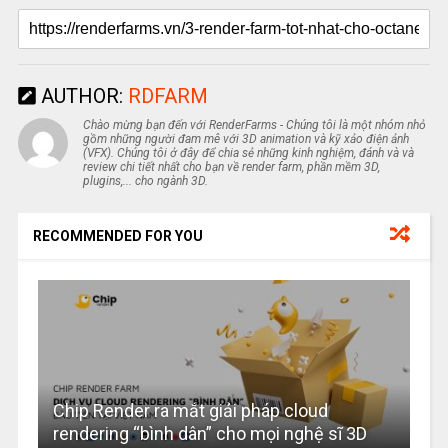
AUTHOR:
RDFARM
Chào mừng bạn đến với RenderFarms - Chúng tôi là một nhóm nhỏ
gồm những người đam mê với 3D animation và kỹ xảo điện ảnh
(VFX). Chúng tôi ở đây để chia sẻ những kinh nghiệm, đánh và và
review chi tiết nhất cho bạn về render farm, phần mềm 3D,
plugins,... cho ngành 3D.
RECOMMENDED FOR YOU
Chip Render ra mắt giải pháp cloud
rendering “bình dân” cho mọi nghệ sĩ 3D