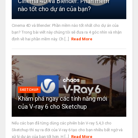
Cinema 4D và Blender: Phần mềm
nào tốt cho dự án của bạn?
Cinema 4D và Blender: Phần mềm nào tốt nhất cho dự án của
bạn? Trong bài viết này chúng tôi sẽ đưa ra 4 góc nhìn và nhận
định về hai phần mềm này. Ch [...]
Read More
SKETCHUP
Khám phá ngay các tính năng mới
của V-ray 6 cho Sketchup
Nếu các bạn đã từng dùng các phiên bản V-ray 5,4,3 cho
Sketchup thì sự ra đời của V-ray 6 tạo cho bạn nhiều bất ngờ và
xử lý dự án của bạn tốt hơn. H [...]
Read More