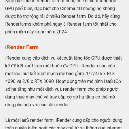
Mặc dù Octane Render là một công cụ kết xuất tăng tốc
GPU phổ biến, đặc biệt cho Cinema 4D nhưng nó không
được hỗ trợ rộng rãi ở nhiều Render farm. Do đó, hãy cùng
Renderfarms khám phá ngay 3 Render farm tốt nhất cho
phần mềm này trong năm 2024.
iRender Farm
iRender cung cấp dịch vụ kết xuất tăng tốc GPU được thiết
kế để kết xuất trên một hoặc đa GPU. iRender cung cấp
một loại nút kết xuất mạnh mẽ bao gồm: 1/2/4/6 x RTX
4090 và 2/8 x RTX 3090. Hoạt động trên mô hình IaaS (Cơ
sở hạ tầng như một dịch vụ), render farm cho phép người
dùng thuê máy chủ và truy cập cơ sở hạ tầng có thể mở
rộng phù hợp với nhu cầu render.
Là một IaaS render farm, iRender cung cấp cho người dùng
toàn quyền kiểm soát các máy chủ từ xa thông qua internet.