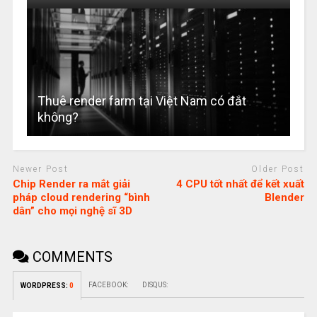
Thuê render farm tại Việt Nam có đắt
không?
Newer Post
Older Post
Chip Render ra mắt giải
4 CPU tốt nhất để kết xuất
pháp cloud rendering “bình
Blender
dân” cho mọi nghệ sĩ 3D
COMMENTS
FACEBOOK:
DISQUS:
WORDPRESS:
0