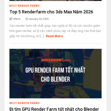
BEST RENDER FARMS
Top 5 Renderfarm cho 3ds Max Năm 2026
rdfarm
January 20, 2026
Các render farm tốt nhất giúp các nghệ sĩ 3D và các studio giảm
thời gian render, xử lý các cảnh phức tạp và đáp ứng các thời hạn
gấp rút mà không chỉ [...]
Read More
BEST RENDER FARMS
Đi tìm GPU Render Farm tốt nhất cho Blender