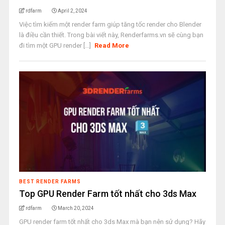
rdfarm
April 2, 2024
Việc tìm kiếm một render farm giúp tăng tốc render cho Blender
là điều cần thiết. Trong bài viết này, Renderfarms.vn sẽ cùng bạn
đi tìm một GPU render [...]
Read More
BEST RENDER FARMS
Top GPU Render Farm tốt nhất cho 3ds Max
rdfarm
March 20, 2024
GPU render farm tốt nhất cho 3ds Max mà bạn nên sử dụng? Hãy