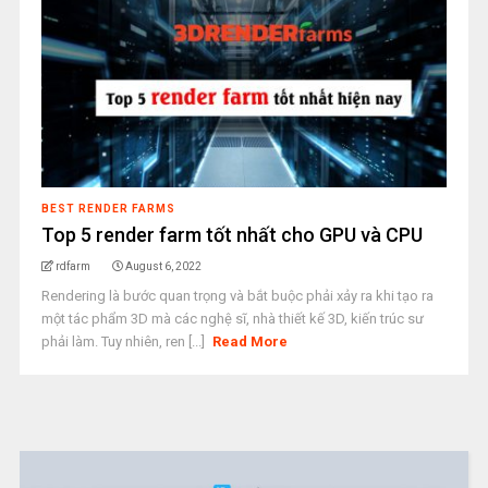
BEST RENDER FARMS
Top 5 render farm tốt nhất cho GPU và CPU
rdfarm
August 6, 2022
Rendering là bước quan trọng và bắt buộc phải xảy ra khi tạo ra
một tác phẩm 3D mà các nghệ sĩ, nhà thiết kế 3D, kiến trúc sư
phải làm. Tuy nhiên, ren [...]
Read More