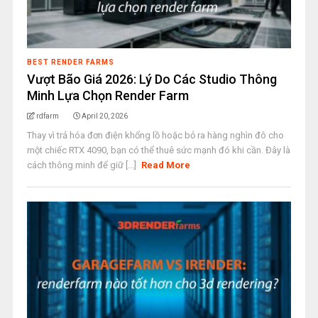
BEST RENDER FARMS
Vượt Bão Giá 2026: Lý Do Các Studio Thông
Minh Lựa Chọn Render Farm
rdfarm
April 20, 2026
Thay vì trả hóa đơn điện khổng lồ hoặc bỏ ra hàng nghìn đô cho
một chiếc RTX 4090, bạn có thể thuê sức mạnh đó khi cần. Đây là
cách thông minh để giữ [...]
Read More