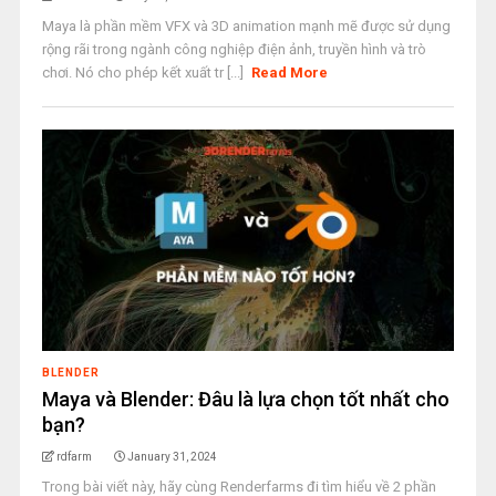
Maya là phần mềm VFX và 3D animation mạnh mẽ được sử dụng
rộng rãi trong ngành công nghiệp điện ảnh, truyền hình và trò
chơi. Nó cho phép kết xuất tr [...]
Read More
BLENDER
Maya và Blender: Đâu là lựa chọn tốt nhất cho
bạn?
rdfarm
January 31, 2024
Trong bài viết này, hãy cùng Renderfarms đi tìm hiểu về 2 phần