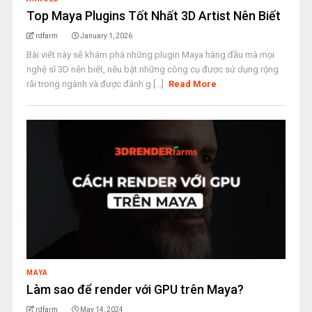
Top Maya Plugins Tốt Nhất 3D Artist Nên Biết
rdfarm
January 1, 2026
Bài viết này sẽ khám phá những plugin Maya hàng đầu mà mọi
nghệ sĩ 3D nên biết, nêu bật những công cụ được sử dụng rộng
rãi trong ngành và được đánh g [...]
Read More
MAYA
Làm sao để render với GPU trên Maya?
rdfarm
May 14, 2024