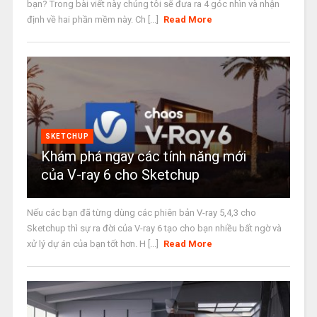
bạn? Trong bài viết này chúng tôi sẽ đưa ra 4 góc nhìn và nhận
định về hai phần mềm này. Ch [...]
Read More
SKETCHUP
Khám phá ngay các tính năng mới
của V-ray 6 cho Sketchup
Nếu các bạn đã từng dùng các phiên bản V-ray 5,4,3 cho
Sketchup thì sự ra đời của V-ray 6 tạo cho bạn nhiều bất ngờ và
xử lý dự án của bạn tốt hơn. H [...]
Read More