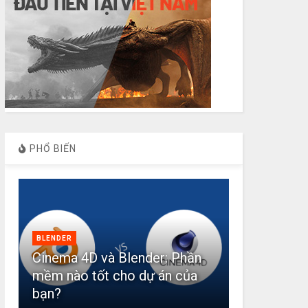
PHỔ BIẾN
BLENDER
Cinema 4D và Blender: Phần
mềm nào tốt cho dự án của
bạn?