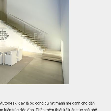
ủa Autodesk, đây là bộ công cụ rất mạnh mẽ dành cho dân
ững kiến trúc độc đáo. Phần mềm thiết kế kiến ​​trúc nhà phổ