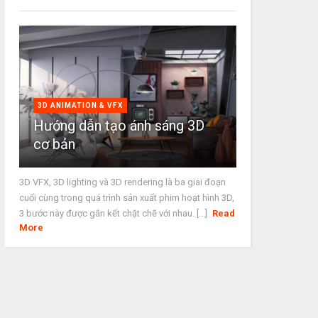
3D ANIMATION & VFX
Hướng dẫn tạo ánh sáng 3D
cơ bản
3D VFX, 3D lighting và 3D rendering là ba giai đoạn
cuối cùng trong quá trình sản xuất phim hoạt hình 3D,
3 bước này được gắn kết chặt chẽ với nhau. [...]
Read
More