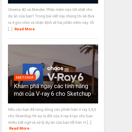
Cinema 4D và Blender: Phần mềm nào tốt nhất cho
dự án của bạn? Trong bài viết này chúng tôi sẽ đưa
ra 4 góc nhìn và nhận định về hai phần mềm này. Ch
[...]
Read More
SKETCHUP
Khám phá ngay các tính năng
mới của V-ray 6 cho Sketchup
Nếu các bạn đã từng dùng các phiên bản V-ray 5,4,3
cho Sketchup thì sự ra đời của V-ray 6 tạo cho bạn
nhiều bất ngờ và xử lý dự án của bạn tốt hơn. H [...]
Read More