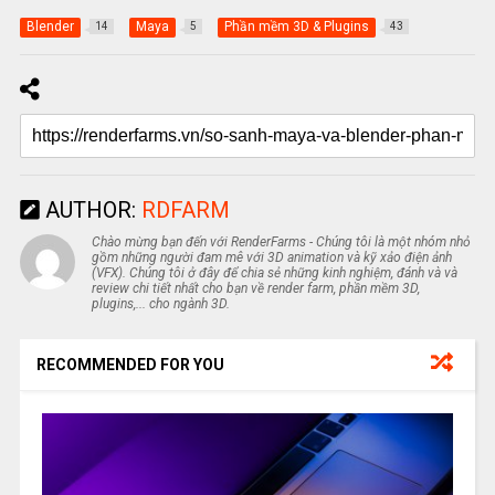
Blender
Maya
Phần mềm 3D & Plugins
14
5
43
AUTHOR:
RDFARM
Chào mừng bạn đến với RenderFarms - Chúng tôi là một nhóm nhỏ
gồm những người đam mê với 3D animation và kỹ xảo điện ảnh
(VFX). Chúng tôi ở đây để chia sẻ những kinh nghiệm, đánh và và
review chi tiết nhất cho bạn về render farm, phần mềm 3D,
plugins,... cho ngành 3D.
RECOMMENDED FOR YOU