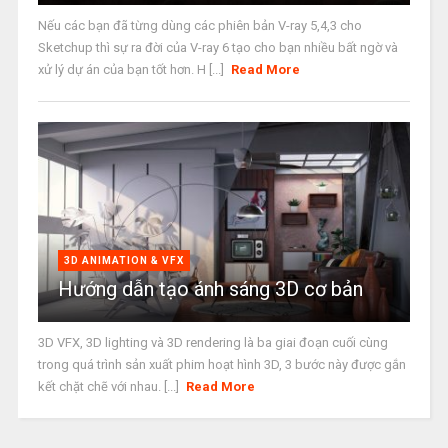
Nếu các bạn đã từng dùng các phiên bản V-ray 5,4,3 cho
Sketchup thì sự ra đời của V-ray 6 tạo cho bạn nhiều bất ngờ và
xử lý dự án của bạn tốt hơn. H [...]
Read More
3D ANIMATION & VFX
Hướng dẫn tạo ánh sáng 3D cơ bản
3D VFX, 3D lighting và 3D rendering là ba giai đoạn cuối cùng
trong quá trình sản xuất phim hoạt hình 3D, 3 bước này được gắn
kết chặt chẽ với nhau. [...]
Read More