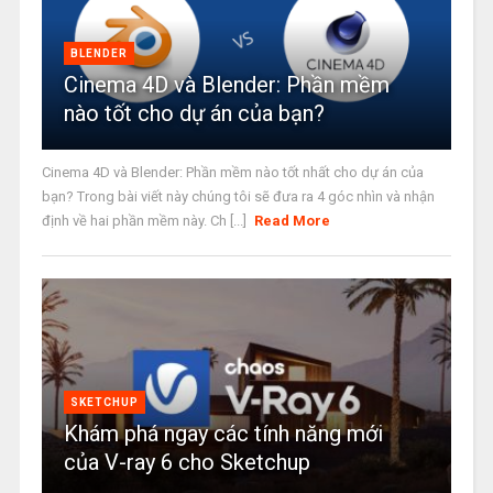
BLENDER
Cinema 4D và Blender: Phần mềm
nào tốt cho dự án của bạn?
Cinema 4D và Blender: Phần mềm nào tốt nhất cho dự án của
bạn? Trong bài viết này chúng tôi sẽ đưa ra 4 góc nhìn và nhận
định về hai phần mềm này. Ch [...]
Read More
SKETCHUP
Khám phá ngay các tính năng mới
của V-ray 6 cho Sketchup