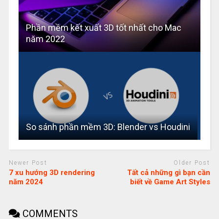
Phần mềm kết xuất 3D tốt nhất cho Mac
năm 2022
So sánh phần mềm 3D: Blender vs Houdini
Newer Post
Older Post
7 xu hướng 3D rendering
Tất cả những gì bạn cần
năm 2024
biết về Game Art Styles
COMMENTS