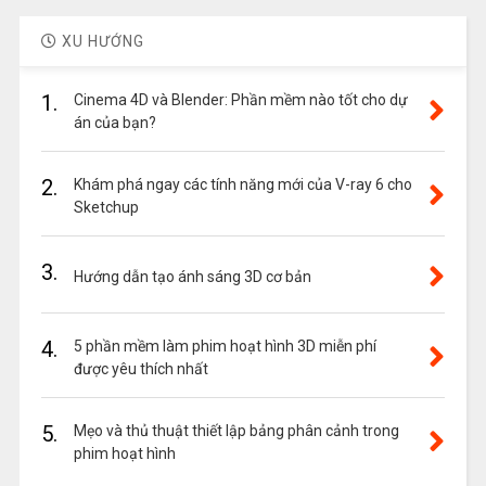
XU HƯỚNG
1.
Cinema 4D và Blender: Phần mềm nào tốt cho dự
án của bạn?
2.
Khám phá ngay các tính năng mới của V-ray 6 cho
Sketchup
3.
Hướng dẫn tạo ánh sáng 3D cơ bản
4.
5 phần mềm làm phim hoạt hình 3D miễn phí
được yêu thích nhất
5.
Mẹo và thủ thuật thiết lập bảng phân cảnh trong
phim hoạt hình