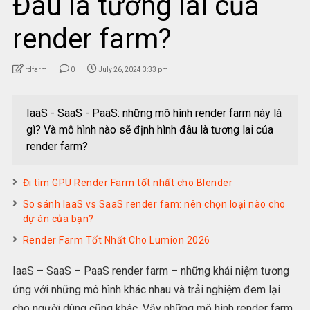
Đâu là tương lai của
render farm?
rdfarm
0
July 26, 2024 3:33 pm
IaaS - SaaS - PaaS: những mô hình render farm này là
gì? Và mô hình nào sẽ định hình đâu là tương lai của
render farm?
Đi tìm GPU Render Farm tốt nhất cho Blender
So sánh IaaS vs SaaS render fam: nên chọn loại nào cho
dự án của bạn?
Render Farm Tốt Nhất Cho Lumion 2026
IaaS – SaaS – PaaS render farm – những khái niệm tương
ứng với những mô hình khác nhau và trải nghiệm đem lại
cho người dùng cũng khác. Vậy những mô hình render farm