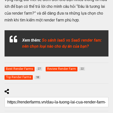
ích để bạn có thể trả lời cho mình câu hỏi “Đâu là tương lai
của render farm?” và dễ dàng đưa ra những lựa chọn cho
mình khi tìm kiếm một render farm phù hợp.
Xem thêm:
So sánh IaaS vs SaaS render fam:
nên chọn loại nào cho dự án của bạn?
Best Render Farms
Review Render Farm
27
22
Top Render Farms
18