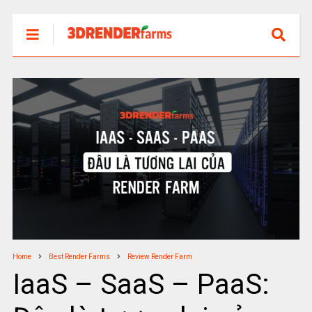
Home
Best Render Farms
Review Render Farm
IaaS – SaaS – PaaS: