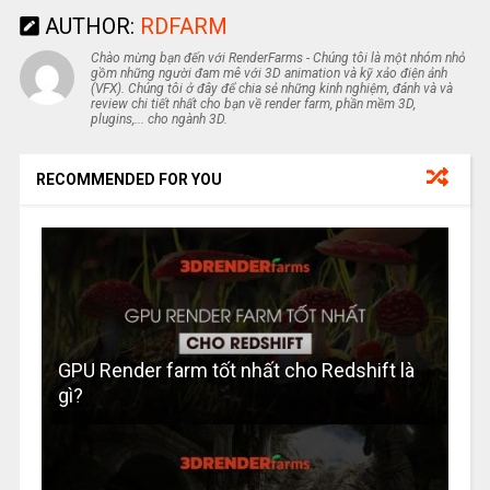
AUTHOR:
RDFARM
Chào mừng bạn đến với RenderFarms - Chúng tôi là một nhóm nhỏ
gồm những người đam mê với 3D animation và kỹ xảo điện ảnh
(VFX). Chúng tôi ở đây để chia sẻ những kinh nghiệm, đánh và và
review chi tiết nhất cho bạn về render farm, phần mềm 3D,
plugins,... cho ngành 3D.
RECOMMENDED FOR YOU
GPU Render farm tốt nhất cho Redshift là
gì?