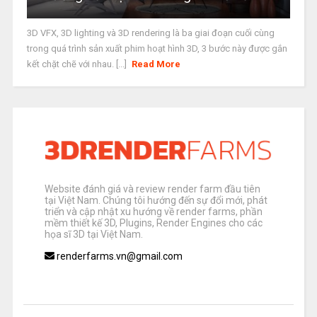
3D VFX, 3D lighting và 3D rendering là ba giai đoạn cuối cùng
trong quá trình sản xuất phim hoạt hình 3D, 3 bước này được gắn
kết chặt chẽ với nhau. [...]
Read More
Website đánh giá và review render farm đầu tiên
tại Việt Nam. Chúng tôi hướng đến sự đổi mới, phát
triển và cập nhật xu hướng về render farms, phần
mềm thiết kế 3D, Plugins, Render Engines cho các
họa sĩ 3D tại Việt Nam.
renderfarms.vn@gmail.com