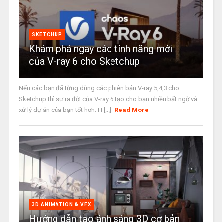
SKETCHUP
Khám phá ngay các tính năng mới
của V-ray 6 cho Sketchup
Nếu các bạn đã từng dùng các phiên bản V-ray 5,4,3 cho
Sketchup thì sự ra đời của V-ray 6 tạo cho bạn nhiều bất ngờ và
xử lý dự án của bạn tốt hơn. H [...]
Read More
3D ANIMATION & VFX
Hướng dẫn tạo ánh sáng 3D cơ bản