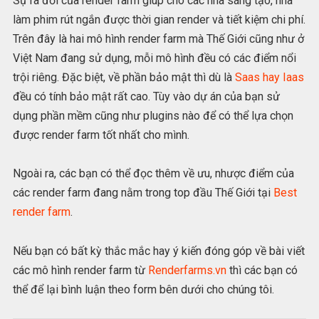
Sự ra đời của render farm giúp cho các nhà sáng tạo, nhà
làm phim rút ngắn được thời gian render và tiết kiệm chi phí.
Trên đây là hai mô hình render farm mà Thế Giới cũng như ở
Việt Nam đang sử dụng, mỗi mô hình đều có các điểm nổi
trội riêng. Đặc biệt, về phần bảo mật thì dù là
Saas hay Iaas
đều có tính bảo mật rất cao. Tùy vào dự án của bạn sử
dụng phần mềm cũng như plugins nào để có thể lựa chọn
được render farm tốt nhất cho mình.
Ngoài ra, các bạn có thể đọc thêm về ưu, nhược điểm của
các render farm đang nằm trong top đầu Thế Giới tại
Best
render farm
.
Nếu bạn có bất kỳ thắc mắc hay ý kiến đóng góp về bài viết
các mô hình render farm từ
Renderfarms.vn
thì các bạn có
thể để lại bình luận theo form bên dưới cho chúng tôi.