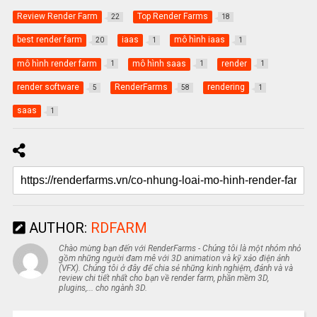
Review Render Farm
Top Render Farms
22
18
best render farm
iaas
mô hình iaas
20
1
1
mô hình render farm
mô hình saas
render
1
1
1
render software
RenderFarms
rendering
5
58
1
saas
1
AUTHOR:
RDFARM
Chào mừng bạn đến với RenderFarms - Chúng tôi là một nhóm nhỏ
gồm những người đam mê với 3D animation và kỹ xảo điện ảnh
(VFX). Chúng tôi ở đây để chia sẻ những kinh nghiệm, đánh và và
review chi tiết nhất cho bạn về render farm, phần mềm 3D,
plugins,... cho ngành 3D.