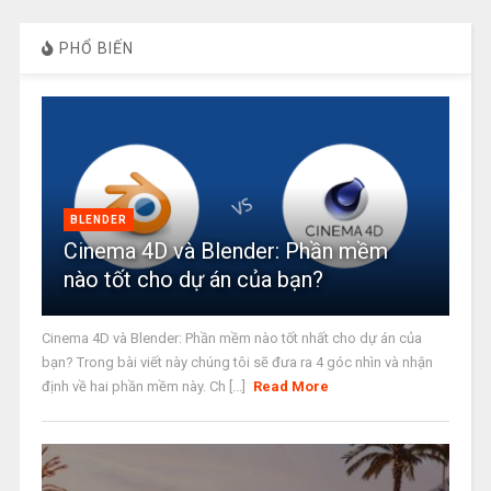
PHỔ BIẾN
BLENDER
Cinema 4D và Blender: Phần mềm
nào tốt cho dự án của bạn?
Cinema 4D và Blender: Phần mềm nào tốt nhất cho dự án của
bạn? Trong bài viết này chúng tôi sẽ đưa ra 4 góc nhìn và nhận
định về hai phần mềm này. Ch [...]
Read More