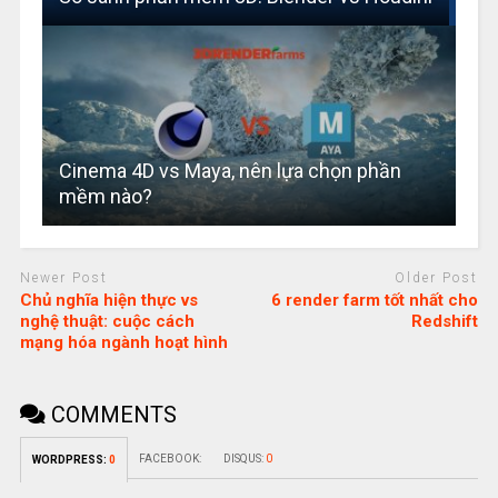
Cinema 4D vs Maya, nên lựa chọn phần
mềm nào?
Newer Post
Older Post
Chủ nghĩa hiện thực vs
6 render farm tốt nhất cho
nghệ thuật: cuộc cách
Redshift
mạng hóa ngành hoạt hình
COMMENTS
FACEBOOK:
DISQUS:
0
WORDPRESS:
0