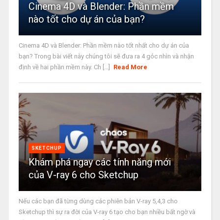
Cinema 4D và Blender: Phần mềm
nào tốt cho dự án của bạn?
Cinema 4D và Blender: Phần mềm nào tốt nhất cho dự án của
bạn? Trong bài viết này chúng tôi sẽ đưa ra 4 góc nhìn và nhận
định về hai phần mềm này. Ch [...]
Read More
SKETCHUP
Khám phá ngay các tính năng mới
của V-ray 6 cho Sketchup
Nếu các bạn đã từng dùng các phiên bản V-ray 5,4,3 cho
Sketchup thì sự ra đời của V-ray 6 tạo cho bạn nhiều bất ngờ và