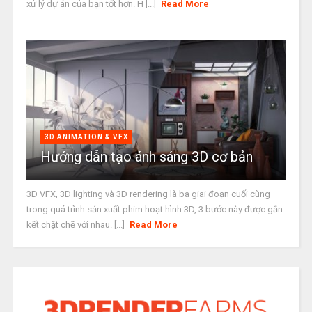
xử lý dự án của bạn tốt hơn. H [...]
Read More
3D ANIMATION & VFX
Hướng dẫn tạo ánh sáng 3D cơ bản
3D VFX, 3D lighting và 3D rendering là ba giai đoạn cuối cùng
trong quá trình sản xuất phim hoạt hình 3D, 3 bước này được gắn
kết chặt chẽ với nhau. [...]
Read More