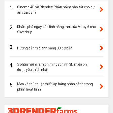
1.
Cinema 4D và Blender: Phần mềm nào tốt cho dự
án của bạn?
2.
Khám phá ngay các tính năng mới của V-ray 6 cho
Sketchup
3.
Hướng dẫn tạo ánh sáng 3D cơ bản
4.
5 phần mềm làm phim hoạt hình 3D miễn phí
được yêu thích nhất
5.
Mẹo và thủ thuật thiết lập bảng phân cảnh trong
phim hoạt hình